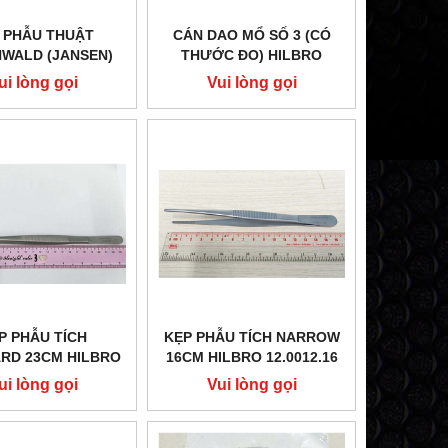
 PHẪU THUẬT
CÁN DAO MỔ SỐ 3 (CÓ
WALD (JANSEN)
THƯỚC ĐO) HILBRO
ILBRO 46.0186.20
08.0108.03
ui lòng gọi
Vui lòng gọi
P PHẪU TÍCH
KẸP PHẪU TÍCH NARROW
RD 23CM HILBRO
16CM HILBRO 12.0012.16
12.0010.23
ui lòng gọi
Vui lòng gọi