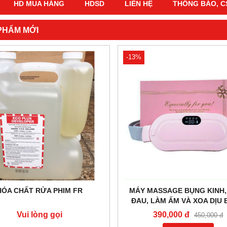
HD MUA HÀNG
HDSD
LIÊN HỆ
THÔNG BÁO, C
PHẨM MỚI
MASSAGE BỤNG KINH, GIẢM
MÁY KHOAN XƯƠNG BOJIN 
 LÀM ẤM VÀ XOA DỊU BỤNG
DƯỚI
390,000 đ
Vui lòng gọi
450,000 đ