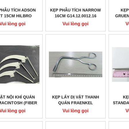
PHẪU TÍCH ADSON
KẸP PHẪU TÍCH NARROW
KẸP
2T 15CM HILBRO
16CM G14.12.0012.16
GRUEN
12.0246.15
20CM H
Vui lòng gọi
Vui lòng gọi
V
ẶT NỘI KHÍ QUẢN
KẸP LẤY DỊ VẬT THANH
KẸ
MACINTOSH (FIBER
QUẢN FRAENKEL
STANDA
TIC) NGƯỜI LỚN
G14.50.0474.19
Vui lòng gọi
Vui lòng gọi
V
RO 04.4410.05 (3
LƯỠI)