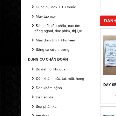
MUA NGAY
Dụng cụ inox + Tủ thuốc
Máy tạo oxy
DANH
Đèn mổ, tiểu phẩu, cực tím,
hồng ngoại, đọc phim, thị lực
Máy điện tim + Phụ kiện
Băng ca cứu thương
DỤNG CỤ CHẨN ĐOÁN
Bộ đặt nội khí quản
Đèn khám mắt, tai, mũi, họng
DÂY S
Đèn khám bệnh
Đèn soi da
Búa phản xạ
Âm thoa