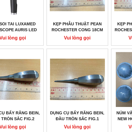
SOI TAI LUXAMED
KẸP PHẪU THUẬT PEAN
KẸP P
SCOPE AURIS LED
ROCHESTER CONG 18CM
ROCHES
3.7 V
G14.14.0221.18
G1
Vui lòng gọi
Vui lòng gọi
V
CỤ BẨY RĂNG BEIN,
DỤNG CỤ BẨY RĂNG BEIN,
NÚM VẶ
 TRÒN SẮC FIG.2
ĐẦU TRÒN SẮC FIG.1
NEW H
LBRO 62.503.04
HILBRO 62.503.03
Vui lòng gọi
Vui lòng gọi
V