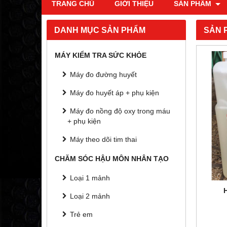
TRANG CHỦ
GIỚI THIỆU
SẢN PHẨM
DANH MỤC SẢN PHẨM
SẢN 
MÁY KIỂM TRA SỨC KHỎE
-13%
Máy đo đường huyết
Máy đo huyết áp + phụ kiện
Máy đo nồng độ oxy trong máu
+ phụ kiện
Máy theo dõi tim thai
CHĂM SÓC HẬU MÔN NHÂN TẠO
Loại 1 mảnh
Ử TRÙNG
HÓA CHẤT RỬA PHIM FR
MÁY 
Loại 2 mảnh
01
ĐAU,
Vui lòng gọi
Trẻ em
00 đ