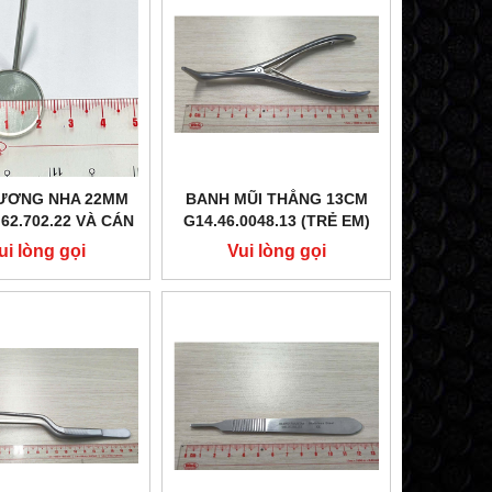
ƯƠNG NHA 22MM
BANH MŨI THẲNG 13CM
62.702.22 VÀ CÁN
G14.46.0048.13 (TRẺ EM)
NG NHA 12CM
ui lòng gọi
Vui lòng gọi
BRO 62.726.01