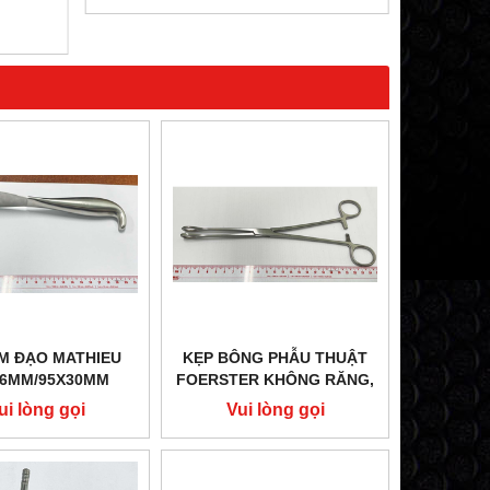
MUA NGAY
M ĐẠO MATHIEU
KẸP BÔNG PHẪU THUẬT
26MM/95X30MM
FOERSTER KHÔNG RĂNG,
RO 60.0180.02
THẲNG 25CM HILBRO
ui lòng gọi
Vui lòng gọi
16.0080.25