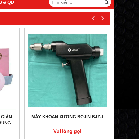
S & QĐ
‹
›
BJZ-I
LƯỠI CƯA TRÒN SSG640.8B (DÙNG
NỆM Đ
CHO MÁY CƯA BỘT BOJIN)
Vui lòng gọi