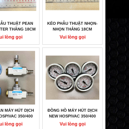
HẪU THUẬT PEAN
KÉO PHẪU THUẬT NHỌN-
TER THẲNG 18CM
NHỌN THẲNG 18CM
4.14.0220.18
G14.10.0014.18
ui lòng gọi
Vui lòng gọi
N MÁY HÚT DỊCH
ĐỒNG HỒ MÁY HÚT DỊCH
OSPIVAC 350/400
NEW HOSPIVAC 350/400
ui lòng gọi
Vui lòng gọi