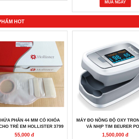
MUA NGAY
PHẨM HOT
ĐO NỒNG ĐỘ OXY TRONG MÁU
DUNG DỊCH TẨY RỬA, KHỬ
À NHỊP TIM BEURER PO30
SÀN NHÀ VÀ CÁC BỀ M
SURFANIOS PREMIUM (1 LÍT,
1,500,000 đ
Vui lòng gọi