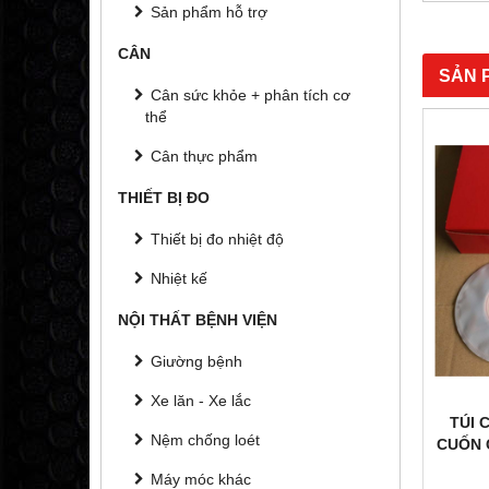
Sản phẩm hỗ trợ
CÂN
SẢN 
Cân sức khỏe + phân tích cơ
thể
Cân thực phẩm
THIẾT BỊ ĐO
Thiết bị đo nhiệt độ
Nhiệt kế
NỘI THẤT BỆNH VIỆN
Giường bệnh
Xe lăn - Xe lắc
LEX CHO
TÚI CHỨA PHÂN 44 MM CÓ KHÓA
MÁY 
Nệm chống loét
3761
CUỐN CHO TRẺ EM HOLLISTER 3799
V
55,000 đ
Máy móc khác