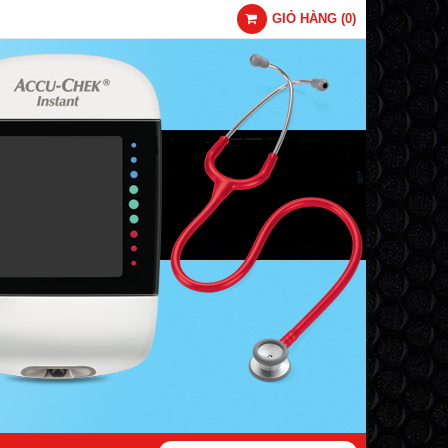
GIỎ HÀNG
(
0
)