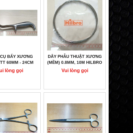
 CỤ BẨY XƯƠNG
DÂY PHẪU THUẬT XƯƠNG
TT 60MM - 24CM
(MỀM) 0.8MM, 10M HILBRO
RO 28.0712.24
26.0290.08
ui lòng gọi
Vui lòng gọi