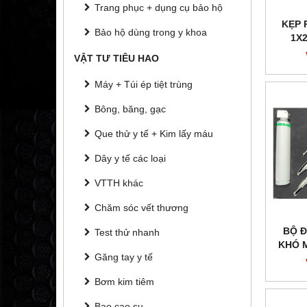
Trang phục + dụng cụ bảo hộ
KẸP 
Bảo hộ dùng trong y khoa
1X
VẬT TƯ TIÊU HAO
Máy + Túi ép tiệt trùng
Bông, băng, gạc
Que thử y tế + Kim lấy máu
Dây y tế các loại
VTTH khác
Chăm sóc vết thương
BỘ Đ
Test thử nhanh
KHÓ 
Găng tay y tế
OP
HILB
Bơm kim tiêm
Bao cao su