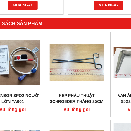
MUA NGAY
 SÁCH SẢN PHẨM
ENSOR SPO2 NGƯỜI
KẸP PHẪU THUẬT
VAN Â
LỚN YA001
SCHROEDER THẲNG 25CM
95X
HILBRO 60.0580.25
HILB
Vui lòng gọi
Vui lòng gọi
V