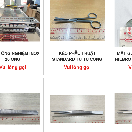
Ể ỐNG NGHIỆM INOX
KÉO PHẪU THUẬT
MẶT G
20 ỐNG
STANDARD TÙ-TÙ CONG
HILBRO 
14.5CM HILBRO 10.0011.14
GƯƠ
Vui lòng gọi
Vui lòng gọi
V
HIL