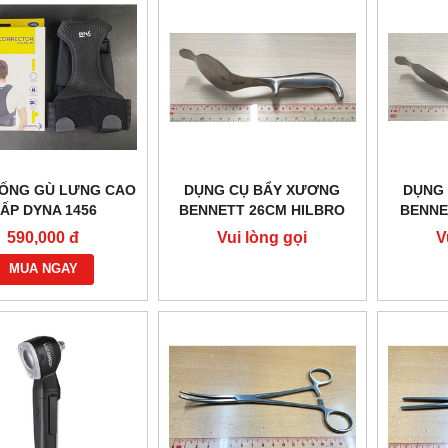
HỐNG GÙ LƯNG CAO
DỤNG CỤ BẨY XƯƠNG
DỤNG
ẤP DYNA 1456
BENNETT 26CM HILBRO
BENNE
28.0712.26
HILB
590,000 đ
Vui lòng gọi
V
MUA NGAY