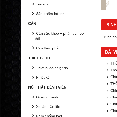
Trẻ em
Sản phẩm hỗ trợ
CÂN
BÌNH
Cân sức khỏe + phân tích cơ
Bình chọ
thể
Cân thực phẩm
BÀI V
THIẾT BỊ ĐO
TH
Thiết bị đo nhiệt độ
Thô
Chí
Nhiệt kế
TH
NỘI THẤT BỆNH VIỆN
Chí
Giường bệnh
Chí
Chí
Xe lăn - Xe lắc
Chí
Nệm chống loét