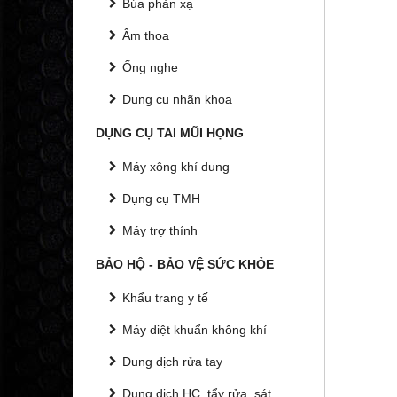
Búa phản xạ
Âm thoa
Ống nghe
Dụng cụ nhãn khoa
DỤNG CỤ TAI MŨI HỌNG
Máy xông khí dung
Dụng cụ TMH
Máy trợ thính
BẢO HỘ - BẢO VỆ SỨC KHỎE
Khẩu trang y tế
Máy diệt khuẩn không khí
Dung dịch rửa tay
Dung dịch HC, tẩy rửa, sát