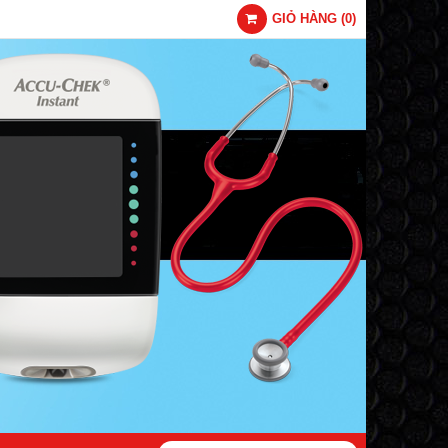
GIỎ HÀNG
(
0
)