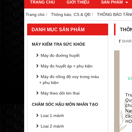
TRANG CHỦ
GIỚI THIỆU
SẢN PHẨM
Trang chủ
Thông báo, CS & QĐ
THÔNG BÁO TĂN
DANH MỤC SẢN PHẨM
THÔN
SHAR
MÁY KIỂM TRA SỨC KHỎE
Máy đo đường huyết
Máy đo huyết áp + phụ kiện
Máy đo nồng độ oxy trong máu
+ phụ kiện
Máy theo dõi tim thai
CHĂM SÓC HẬU MÔN NHÂN TẠO
Loại 1 mảnh
Loại 2 mảnh