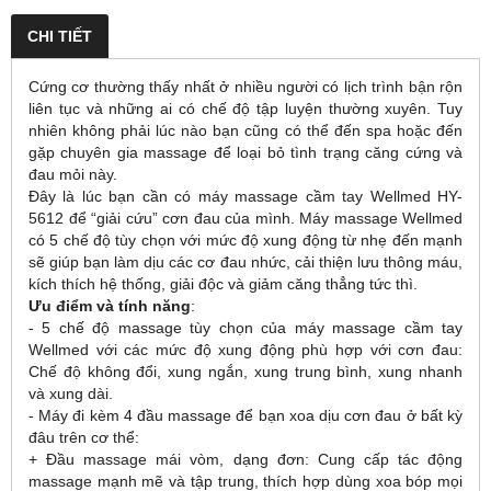
CHI TIẾT
Cứng cơ thường thấy nhất ở nhiều người có lịch trình bận rộn
liên tục và những ai có chế độ tập luyện thường xuyên. Tuy
nhiên không phải lúc nào bạn cũng có thể đến spa hoặc đến
gặp chuyên gia massage để loại bỏ tình trạng căng cứng và
đau mỏi này.
Đây là lúc bạn cần có máy massage cầm tay Wellmed HY-
5612 để “giải cứu” cơn đau của mình. Máy massage Wellmed
có 5 chế độ tùy chọn với mức độ xung động từ nhẹ đến mạnh
sẽ giúp bạn làm dịu các cơ đau nhức, cải thiện lưu thông máu,
kích thích hệ thống, giải độc và giảm căng thẳng tức thì.
Ưu điểm và tính năng
:
- 5 chế độ massage tùy chọn của máy massage cầm tay
Wellmed với các mức độ xung động phù hợp với cơn đau:
Chế độ không đổi, xung ngắn, xung trung bình, xung nhanh
và xung dài.
- Máy đi kèm 4 đầu massage để bạn xoa dịu cơn đau ở bất kỳ
đâu trên cơ thể:
+ Đầu massage mái vòm, dạng đơn: Cung cấp tác động
massage mạnh mẽ và tập trung, thích hợp dùng xoa bóp mọi