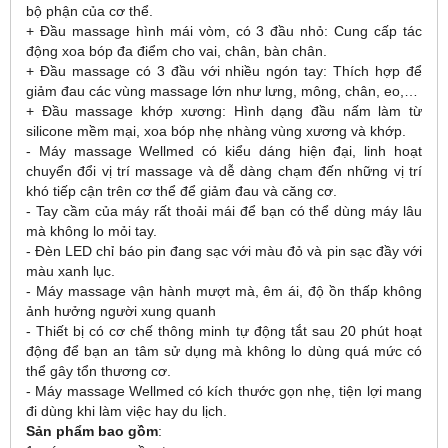
bộ phận của cơ thể.
+ Đầu massage hình mái vòm, có 3 đầu nhỏ: Cung cấp tác
động xoa bóp đa điểm cho vai, chân, bàn chân.
+ Đầu massage có 3 đầu với nhiều ngón tay: Thích hợp để
giảm đau các vùng massage lớn như lưng, mông, chân, eo,…
+ Đầu massage khớp xương: Hình dạng đầu nấm làm từ
silicone mềm mại, xoa bóp nhẹ nhàng vùng xương và khớp.
- Máy massage Wellmed có kiểu dáng hiện đại, linh hoạt
chuyển đổi vị trí massage và dễ dàng chạm đến những vị trí
khó tiếp cận trên cơ thể để giảm đau và căng cơ.
- Tay cầm của máy rất thoải mái để bạn có thể dùng máy lâu
mà không lo mỏi tay.
- Đèn LED chỉ báo pin đang sạc với màu đỏ và pin sạc đầy với
màu xanh lục.
- Máy massage vận hành mượt mà, êm ái, độ ồn thấp không
ảnh hưởng người xung quanh
- Thiết bị có cơ chế thông minh tự động tắt sau 20 phút hoạt
động để bạn an tâm sử dụng mà không lo dùng quá mức có
thể gây tổn thương cơ.
- Máy massage Wellmed có kích thước gọn nhẹ, tiện lợi mang
đi dùng khi làm việc hay du lịch.
Sản phẩm bao gồm
: