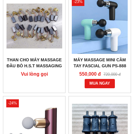
-23%
THAN CHO MÁY MASSAGE
MÁY MASSAGE MINI CẦM
ĐẦU BÒ H.S.T MASSAGING
TAY FASCIAL GUN PS-888
SY-8
Vui lòng gọi
550,000 đ
720,000 đ
MUA NGAY
-24%