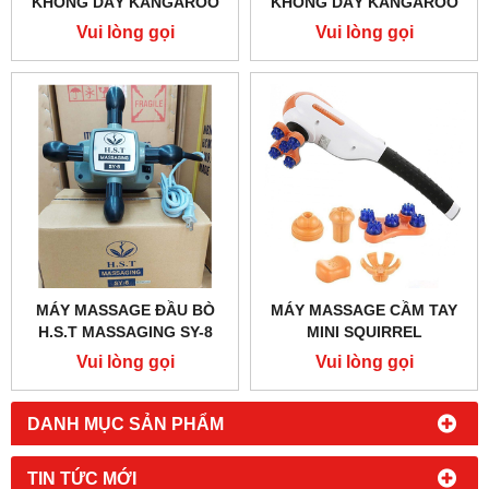
KHÔNG DÂY KANGAROO
KHÔNG DÂY KANGAROO
K-5000A
K-5000E
Vui lòng gọi
Vui lòng gọi
MÁY MASSAGE ĐẦU BÒ
MÁY MASSAGE CẦM TAY
H.S.T MASSAGING SY-8
MINI SQUIRREL
MASSAGER MSV5552
Vui lòng gọi
Vui lòng gọi
DANH MỤC SẢN PHẨM
TIN TỨC MỚI