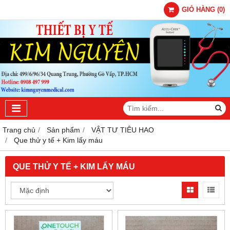
GIỎ HÀNG
(
0
)
Trang chủ
Sản phẩm
VẬT TƯ TIÊU HAO
Que thử y tế + Kim lấy máu
QUE THỬ Y TẾ + KIM LẤY MÁU