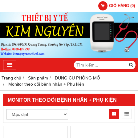
GIỎ HÀNG
(
0
)
Trang chủ
Sản phẩm
DỤNG CỤ PHÒNG MỔ
Monitor theo dõi bệnh nhân + Phụ kiện
MONITOR THEO DÕI BỆNH NHÂN + PHỤ KIỆN