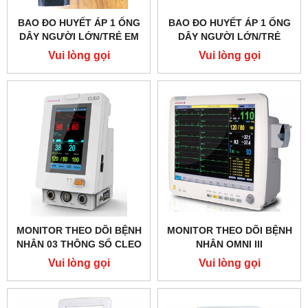
BAO ĐO HUYẾT ÁP 1 ỐNG
BAO ĐO HUYẾT ÁP 1 ỐNG
DÂY NGƯỜI LỚN/TRẺ EM
DÂY NGƯỜI LỚN/TRẺ
LUXAMED
EM/SƠ SINH
Vui lòng gọi
Vui lòng gọi
MONITOR THEO DÕI BỆNH
MONITOR THEO DÕI BỆNH
NHÂN 03 THÔNG SỐ CLEO
NHÂN OMNI III
Vui lòng gọi
Vui lòng gọi