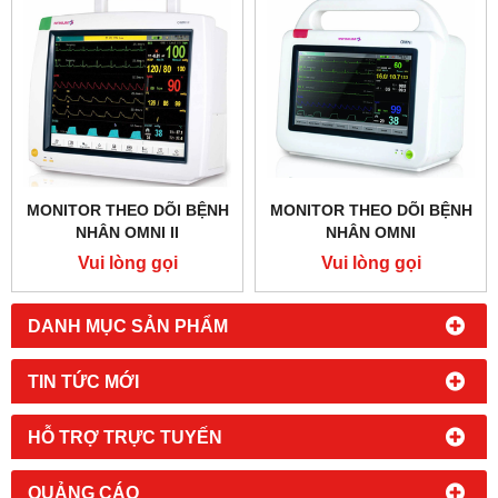
MONITOR THEO DÕI BỆNH
MONITOR THEO DÕI BỆNH
NHÂN OMNI II
NHÂN OMNI
Vui lòng gọi
Vui lòng gọi
DANH MỤC SẢN PHẨM
TIN TỨC MỚI
HỖ TRỢ TRỰC TUYẾN
QUẢNG CÁO