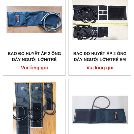
BAO ĐO HUYẾT ÁP 2 ỐNG
BAO ĐO HUYẾT ÁP 2 ỐNG
DÂY NGƯỜI LỚN/TRẺ
DÂY NGƯỜI LỚN/TRẺ EM
EM/SƠ SINH
LUXAMED
Vui lòng gọi
Vui lòng gọi