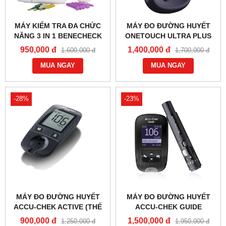
MÁY KIỂM TRA ĐA CHỨC
MÁY ĐO ĐƯỜNG HUYẾT
NĂNG 3 IN 1 BENECHECK
ONETOUCH ULTRA PLUS
PLUS
FLEX
950,000 đ
1,400,000 đ
1,600,000 đ
1,700,000 đ
MUA NGAY
MUA NGAY
-28%
-23%
MÁY ĐO ĐƯỜNG HUYẾT
MÁY ĐO ĐƯỜNG HUYẾT
ACCU-CHEK ACTIVE (THẾ
ACCU-CHEK GUIDE
HỆ 4)
900,000 đ
1,500,000 đ
1,250,000 đ
1,950,000 đ