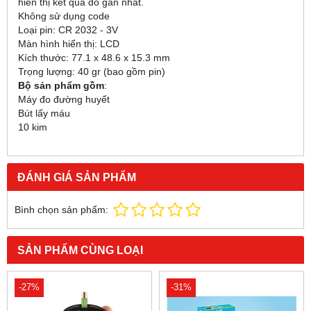
hiển thị kết quả đo gần nhất.
Không sử dụng code
Loại pin: CR 2032 - 3V
Màn hình hiển thị: LCD
Kích thước: 77.1 x 48.6 x 15.3 mm
Trọng lượng: 40 gr (bao gồm pin)
Bộ sản phẩm gồm
:
Máy đo đường huyết
Bút lấy máu
10 kim
ĐÁNH GIÁ SẢN PHẨM
Bình chọn sản phẩm:
SẢN PHẨM CÙNG LOẠI
-27%
-31%