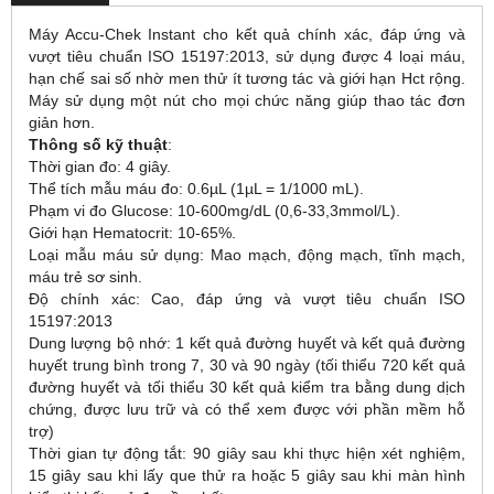
Máy Accu-Chek Instant cho kết quả chính xác, đáp ứng và
vượt tiêu chuẩn ISO 15197:2013, sử dụng được 4 loại máu,
hạn chế sai số nhờ men thử ít tương tác và giới hạn Hct rộng.
Máy sử dụng một nút cho mọi chức năng giúp thao tác đơn
giản hơn.
Thông số kỹ thuật
:
Thời gian đo: 4 giây.
Thể tích mẫu máu đo: 0.6µL (1µL = 1/1000 mL).
Phạm vi đo Glucose: 10-600mg/dL (0,6-33,3mmol/L).
Giới hạn Hematocrit: 10-65%.
Loại mẫu máu sử dụng: Mao mạch, động mạch, tĩnh mạch,
máu trẻ sơ sinh.
Độ chính xác: Cao, đáp ứng và vượt tiêu chuẩn ISO
15197:2013
Dung lượng bộ nhớ: 1 kết quả đường huyết và kết quả đường
huyết trung bình trong 7, 30 và 90 ngày (tối thiểu 720 kết quả
đường huyết và tối thiểu 30 kết quả kiểm tra bằng dung dịch
chứng, được lưu trữ và có thể xem được với phần mềm hỗ
trợ)
Thời gian tự động tắt: 90 giây sau khi thực hiện xét nghiệm,
15 giây sau khi lấy que thử ra hoặc 5 giây sau khi màn hình