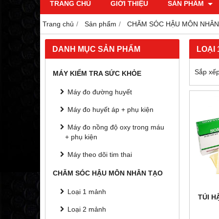
TRANG CHỦ
GIỚI THIỆU
SẢN PHẨM
Trang chủ
Sản phẩm
CHĂM SÓC HẬU MÔN NHÂN
DANH MỤC SẢN PHẨM
LOẠI
Sắp xếp
MÁY KIỂM TRA SỨC KHỎE
Máy đo đường huyết
Máy đo huyết áp + phụ kiện
Máy đo nồng độ oxy trong máu
+ phụ kiện
Máy theo dõi tim thai
CHĂM SÓC HẬU MÔN NHÂN TẠO
Loại 1 mảnh
TÚI 
Loại 2 mảnh