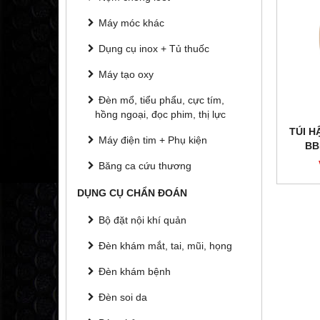
Máy móc khác
Dụng cụ inox + Tủ thuốc
Máy tạo oxy
Đèn mổ, tiểu phẩu, cực tím,
hồng ngoại, đọc phim, thị lực
TÚI 
Máy điện tim + Phụ kiện
BB
DR
Băng ca cứu thương
DỤNG CỤ CHẨN ĐOÁN
Bộ đặt nội khí quản
Đèn khám mắt, tai, mũi, họng
Đèn khám bệnh
Đèn soi da