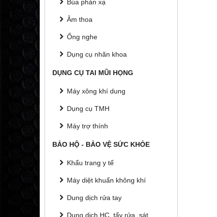
Búa phản xạ
Âm thoa
Ống nghe
Dụng cụ nhãn khoa
DỤNG CỤ TAI MŨI HỌNG
Máy xông khí dung
Dụng cụ TMH
Máy trợ thính
BẢO HỘ - BẢO VỆ SỨC KHỎE
Khẩu trang y tế
Máy diệt khuẩn không khí
Dung dịch rửa tay
Dung dịch HC, tẩy rửa, sát