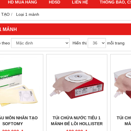
HD MUA HÀNG
HDSD
LIÊN HỆ
THÔNG BÁO, C
 TẠO
Loại 1 mảnh
 1 MẢNH
 theo
Hiển thị
mỗi trang
HẬU MÔN NHÂN TẠO
TÚI CHỨA NƯỚC TIỂU 1
TÚI C
SOFTOMY
MẢNH ĐẾ LỒI HOLLISTER
MẢ
8478
HOL