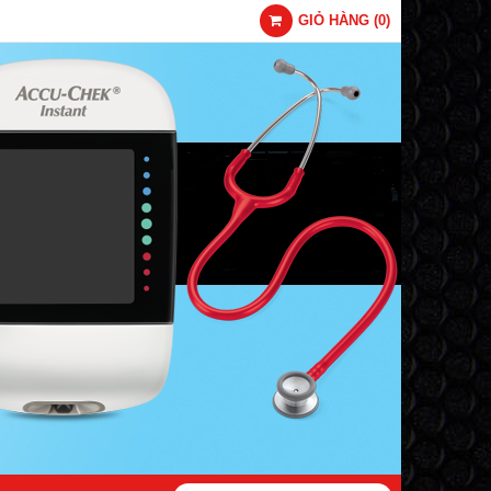
GIỎ HÀNG
(
0
)