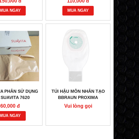
150,000 đ
110,000 đ
MUA NGAY
MUA NGAY
ỨA PHÂN SỬ DỤNG
TÚI HẬU MÔN NHÂN TẠO
 SUAVITA 7620
BBRAUN PROXIMA
DRAINABLE
60,000 đ
Vui lòng gọi
TRANSPARENT 55510A
MUA NGAY