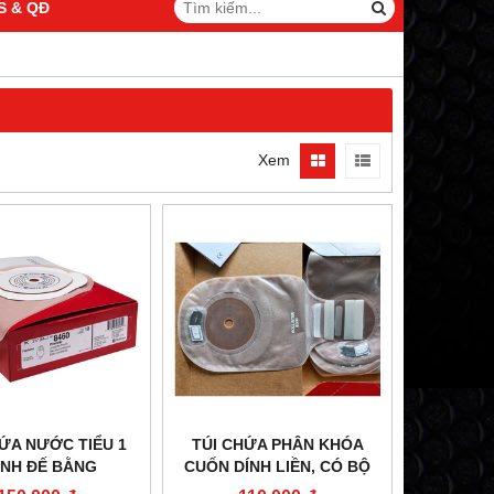
S & QĐ
Xem
HỨA NƯỚC TIỂU 1
TÚI CHỨA PHÂN KHÓA
NH ĐẾ BẰNG
CUỐN DÍNH LIỀN, CÓ BỘ
LISTER 8460
LỌC KHÍ HOLLISTER 8331