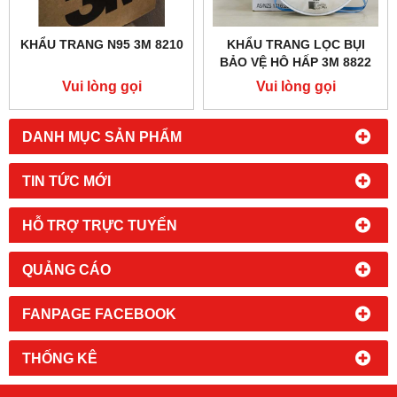
KHẨU TRANG N95 3M 8210
KHẨU TRANG LỌC BỤI
BẢO VỆ HÔ HẤP 3M 8822
Vui lòng gọi
Vui lòng gọi
DANH MỤC SẢN PHẨM
TIN TỨC MỚI
HỖ TRỢ TRỰC TUYẾN
QUẢNG CÁO
FANPAGE FACEBOOK
THỐNG KÊ