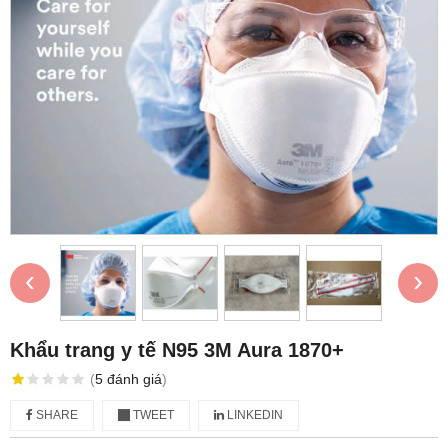
‹
›
Khẩu trang y tế N95 3M Aura 1870+
(
5
đánh giá
)
SHARE
TWEET
LINKEDIN