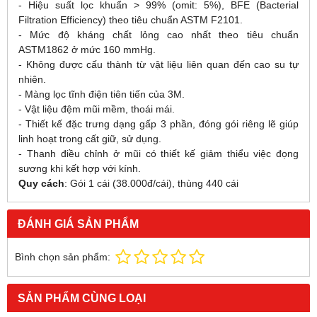
- Hiệu suất lọc khuẩn > 99% (omit: 5%), BFE (Bacterial
Filtration Efficiency) theo tiêu chuẩn ASTM F2101.
- Mức độ kháng chất lỏng cao nhất theo tiêu chuẩn
ASTM1862 ở mức 160 mmHg.
- Không được cấu thành từ vật liệu liên quan đến cao su tự
nhiên.
- Màng lọc tĩnh điện tiên tiến của 3M.
- Vật liệu đệm mũi mềm, thoái mái.
- Thiết kế đặc trưng dạng gấp 3 phần, đóng gói riêng lẽ giúp
linh hoạt trong cất giữ, sử dụng.
- Thanh điều chỉnh ở mũi có thiết kế giảm thiểu việc đọng
sương khi kết hợp với kính.
Quy cách
: Gói 1 cái (38.000đ/cái), thùng 440 cái
ĐÁNH GIÁ SẢN PHẨM
Bình chọn sản phẩm:
SẢN PHẨM CÙNG LOẠI