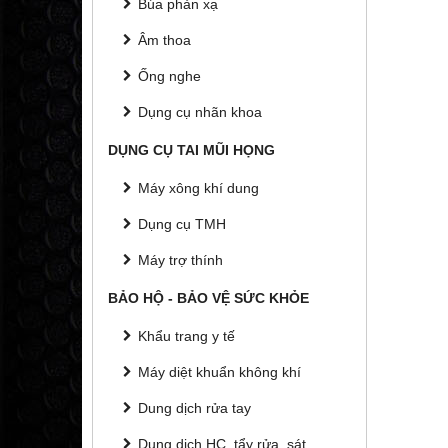
Búa phản xạ
Âm thoa
Ống nghe
Dụng cụ nhãn khoa
DỤNG CỤ TAI MŨI HỌNG
Máy xông khí dung
Dụng cụ TMH
Máy trợ thính
BẢO HỘ - BẢO VỆ SỨC KHỎE
Khẩu trang y tế
Máy diệt khuẩn không khí
Dung dịch rửa tay
Dung dịch HC, tẩy rửa, sát