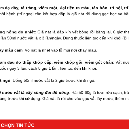
 dạ dày, tá tràng, viêm ruột, đại tiện ra máu, táo bón, trĩ nội, tr
hỏi bệnh (trĩ ngoại cần kết hợp đắp lá giã nát rồi dùng gạc bọc và b
ng nông do nhiệt
: Giã nát lá đắp kín vết bỏng rồi băng lại, 6 giờ 
lần 50ml nước vắt lá x 3 lần/ngày. Dùng thuốc liên tục đến khi khỏi (B
ảy máu cam
: Vò nát lá nhét vào lỗ mũi nơi chảy máu.
iảm đau do thấp khớp cấp, viêm khớp gối, viêm gót chân
: Vắt nư
uốc ngày 3 lần, cách 8 giờ 1 lần, liên tục đến khi khỏi.
t ngủ
: Uống 50ml nước vắt lá 2 giờ trước khi đi ngủ.
 nước vắt lá cây sống đời để uống
: Hái 50-60g lá tươi rửa sạch, tr
trùng trước khi sử dụng. Giã nát lá rồi cho vào gạc vắt lấy nước, thêm 
 CHỌN TIN TỨC