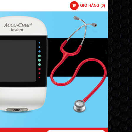
GIỎ HÀNG
(
0
)