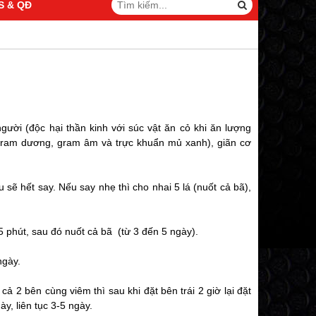
S & QĐ
người (độc hại thần kinh với súc vật ăn cỏ khi ăn lượng
n gram dương, gram âm và trực khuẩn mủ xanh), giãn cơ
sẽ hết say. Nếu say nhẹ thì cho nhai 5 lá (nuốt cả bã),
 15 phút, sau đó nuốt cả bã (từ 3 đến 5 ngày).
ngày.
ả 2 bên cùng viêm thì sau khi đặt bên trái 2 giờ lại đặt
y, liên tục 3-5 ngày.