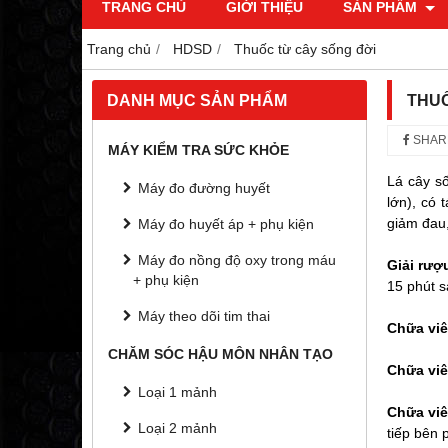
TRANG CHỦ
GIỚI THIỆU
SẢN PHẨM
Trang chủ
HDSD
Thuốc từ cây sống đời
DANH MỤC SẢN PHẨM
THUỐ
SHAR
MÁY KIỂM TRA SỨC KHỎE
Lá cây số
Máy đo đường huyết
lớn), có
giảm đau
Máy đo huyết áp + phụ kiện
Máy đo nồng độ oxy trong máu
Giải rượ
+ phụ kiện
15 phút s
Máy theo dõi tim thai
Chữa viê
CHĂM SÓC HẬU MÔN NHÂN TẠO
Chữa viê
Loại 1 mảnh
Chữa vi
Loại 2 mảnh
tiếp bên 