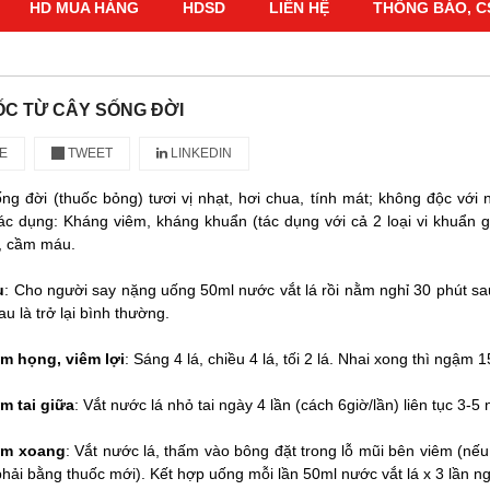
HD MUA HÀNG
HDSD
LIÊN HỆ
THÔNG BÁO, C
C TỪ CÂY SỐNG ĐỜI
E
TWEET
LINKEDIN
ng đời (thuốc bỏng) tươi vị nhạt, hơi chua, tính mát; không độc với 
 tác dụng: Kháng viêm, kháng khuẩn (tác dụng với cả 2 loại vi khuẩ
, cầm máu.
u
: Cho người say nặng uống 50ml nước vắt lá rồi nằm nghỉ 30 phút sau 
au là trở lại bình thường.
m họng, viêm lợi
: Sáng 4 lá, chiều 4 lá, tối 2 lá. Nhai xong thì ngậm
m tai giữa
: Vắt nước lá nhỏ tai ngày 4 lần (cách 6giờ/lần) liên tục 3-5 
êm xoang
: Vắt nước lá, thấm vào bông đặt trong lỗ mũi bên viêm (nếu c
phải bằng thuốc mới). Kết hợp uống mỗi lần 50ml nước vắt lá x 3 lần ngà