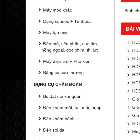
Máy móc khác
Bình chọ
Dụng cụ inox + Tủ thuốc
BÀI V
Máy tạo oxy
HDS
Đèn mổ, tiểu phẩu, cực tím,
hồng ngoại, đọc phim, thị lực
HDS
HDS
Máy điện tim + Phụ kiện
HDS
Băng ca cứu thương
HDS
HDS
DỤNG CỤ CHẨN ĐOÁN
HDS
Bộ đặt nội khí quản
Giớ
Giớ
Đèn khám mắt, tai, mũi, họng
Giớ
Đèn khám bệnh
HDS
Đèn soi da
Máy