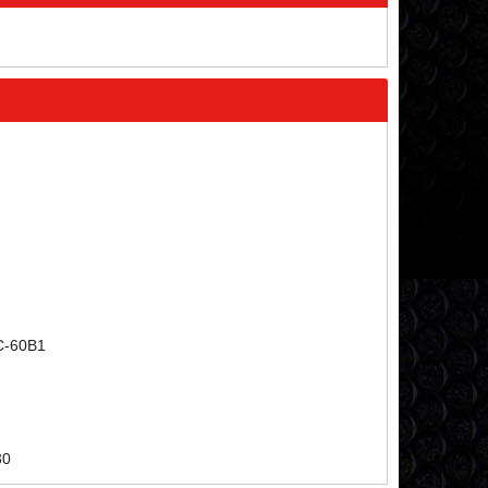
PC-60B1
30