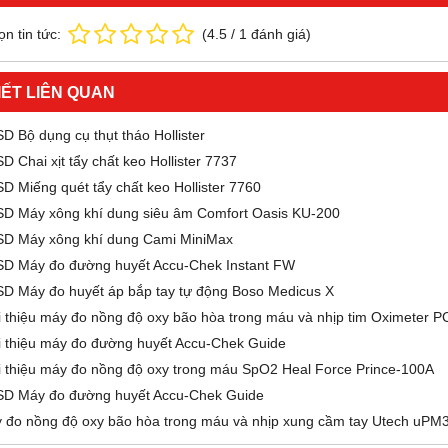
n tin tức:
(
4.5
/
1
đánh giá)
IẾT LIÊN QUAN
D Bộ dụng cụ thụt tháo Hollister
D Chai xịt tẩy chất keo Hollister 7737
D Miếng quét tẩy chất keo Hollister 7760
D Máy xông khí dung siêu âm Comfort Oasis KU-200
D Máy xông khí dung Cami MiniMax
D Máy đo đường huyết Accu-Chek Instant FW
D Máy đo huyết áp bắp tay tự động Boso Medicus X
i thiệu máy đo nồng độ oxy bão hòa trong máu và nhịp tim Oximeter 
i thiệu máy đo đường huyết Accu-Chek Guide
i thiệu máy đo nồng độ oxy trong máu SpO2 Heal Force Prince-100A
D Máy đo đường huyết Accu-Chek Guide
 đo nồng độ oxy bão hòa trong máu và nhịp xung cầm tay Utech uPM