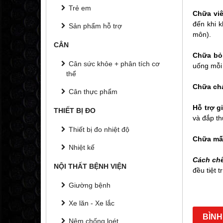
Trẻ em
Chữa viêm
đến khi k
Sản phẩm hỗ trợ
môn).
CÂN
Chữa bỏ
Cân sức khỏe + phân tích cơ
uống mỗi 
thể
Chữa ch
Cân thực phẩm
Hỗ trợ g
THIẾT BỊ ĐO
và đắp th
Thiết bị đo nhiệt độ
Chữa mấ
Nhiệt kế
Cách chế
NỘI THẤT BỆNH VIỆN
đều tiệt 
Giường bệnh
Xe lăn - Xe lắc
BÌNH
Nệm chống loét