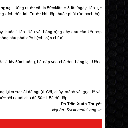
ĩ ngoại
: Uống nước vắt lá 50ml/lần x 3 lần/ngày, liên tục
ăng dính dán lại. Trước khi đắp thuốc phải rửa sạch hậu
thay thuốc 1 lần. Nếu vết bỏng rộng gây đau cần kết hợp
ị bỏng sâu phải đến bệnh viện chữa).
ớc lá lấy 50ml uống, bã đắp vào chỗ đau băng lại. Uống
áng lại nước sôi để nguội. Cối, chày, mảnh vải gạc để vắt
nước sôi nguội cho đủ 50ml. Bã để đắp.
Ds Trần Xuân Thuyết
Nguồn: Suckhoedoisong.vn