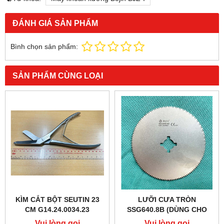
ĐÁNH GIÁ SẢN PHẨM
Bình chọn sản phẩm:
SẢN PHẨM CÙNG LOẠI
KÌM CẮT BỘT SEUTIN 23
LƯỠI CƯA TRÒN
CM G14.24.0034.23
SSG640.8B (DÙNG CHO
MÁY CƯA BỘT BOJIN)
Vui lòng gọi
Vui lòng gọi