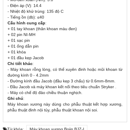
- Điện áp (V): 14.4
- Nhiệt độ khử trùng: 135 độ C
- Tiếng ồn (db): ≤40
Cấu hình cung cấp
:
+ 01 tay khoan (thân khoan màu đen)
+ 02 pin NI-MH
+ 01 sạc pin
+ 01 ống dẫn pin
+ 01 khóa
+ 01 đầu kẹp Jacob
Chi tiết khác
:
- Máy khoan rỗng lòng, có thể xuyên đinh hoặc mũi khoan từ
đường kính 0 - 4.2mm
- Đường kính đầu Jacob (đầu kẹp 3 chấu) từ 0.6mm-8mm.
- Đầu Jacob và máy khoan kết nối theo tiêu chuẩn Stryker .
- Máy có chế độ đảo chiều thuận nghịch.
Ghi chú
:
Máy khoan xương này dùng cho phẫu thuật kết hợp xương,
phẫu thuật đinh nội tủy, phẫu thuật khoan nội soi.
Từ khóa:
Máy khoan xương Bojin BJZ-I