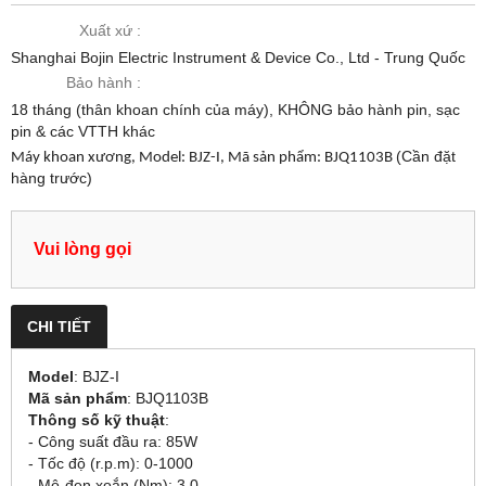
Xuất xứ :
Shanghai Bojin Electric Instrument & Device Co., Ltd - Trung Quốc
Bảo hành :
18 tháng (thân khoan chính của máy), KHÔNG bảo hành pin, sạc
pin & các VTTH khác
(Cần đặt
Máy khoan xương, Model: BJZ-I, Mã sản phẩm: BJQ1103B
hàng trước)
Vui lòng gọi
CHI TIẾT
Model
: BJZ-I
Mã sản phẩm
: BJQ1103B
Thông số kỹ thuật
:
- Công suất đầu ra: 85W
- Tốc độ (r.p.m): 0-1000
- Mô-đen xoắn (Nm): 3.0