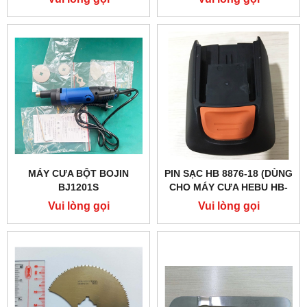
MÁY CƯA BỘT BOJIN
PIN SẠC HB 8876-18 (DÙNG
BJ1201S
CHO MÁY CƯA HEBU HB-
8871)
Vui lòng gọi
Vui lòng gọi