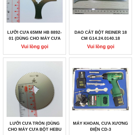
LƯỠI CƯA 65MM HB 8892-
DAO CẮT BỘT REINER 18
01 (DÙNG CHO MÁY CƯA
CM G14.24.0140.18
XƯƠNG HEBU HB-8871)
Vui lòng gọi
Vui lòng gọi
LƯỠI CƯA TRÒN (DÙNG
MÁY KHOAN, CƯA XƯƠNG
CHO MÁY CƯA BỘT HEBU
ĐIỆN CD-3