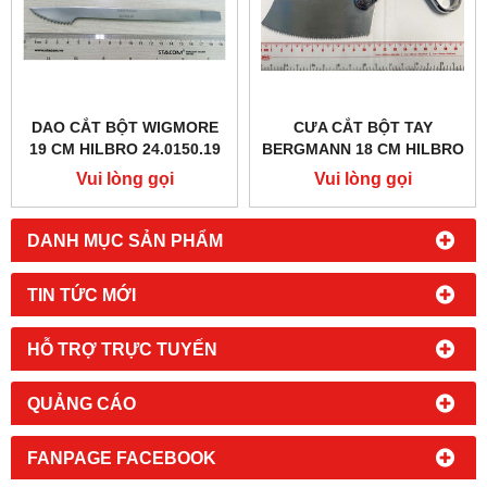
DAO CẮT BỘT WIGMORE
CƯA CẮT BỘT TAY
19 CM HILBRO 24.0150.19
BERGMANN 18 CM HILBRO
24.0120.18
Vui lòng gọi
Vui lòng gọi
DANH MỤC SẢN PHẨM
TIN TỨC MỚI
HỖ TRỢ TRỰC TUYẾN
QUẢNG CÁO
FANPAGE FACEBOOK