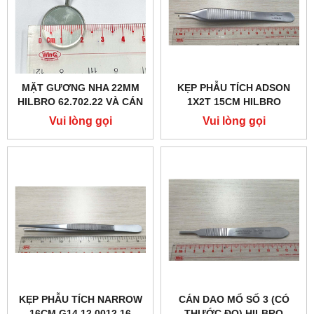
MẶT GƯƠNG NHA 22MM
KẸP PHẪU TÍCH ADSON
HILBRO 62.702.22 VÀ CÁN
1X2T 15CM HILBRO
GƯƠNG NHA 12CM
12.0246.15
Vui lòng gọi
Vui lòng gọi
HILBRO 62.726.01
KẸP PHẪU TÍCH NARROW
CÁN DAO MỔ SỐ 3 (CÓ
16CM G14.12.0012.16
THƯỚC ĐO) HILBRO