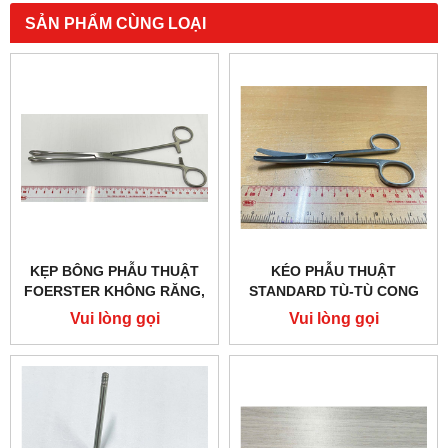
SẢN PHẨM CÙNG LOẠI
KẸP BÔNG PHẪU THUẬT
KÉO PHẪU THUẬT
FOERSTER KHÔNG RĂNG,
STANDARD TÙ-TÙ CONG
THẲNG 25CM HILBRO
14.5CM HILBRO 10.0011.14
Vui lòng gọi
Vui lòng gọi
16.0080.25