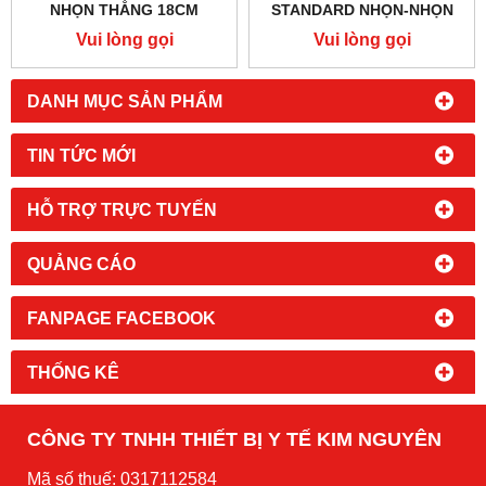
NHỌN THẲNG 18CM
STANDARD NHỌN-NHỌN
G14.10.0014.18
THẲNG 15CM HILBRO
Vui lòng gọi
Vui lòng gọi
10.0014.15
DANH MỤC SẢN PHẨM
TIN TỨC MỚI
HỖ TRỢ TRỰC TUYẾN
QUẢNG CÁO
FANPAGE FACEBOOK
THỐNG KÊ
CÔNG TY TNHH THIẾT BỊ Y TẾ KIM NGUYÊN
Mã số thuế: 0317112584