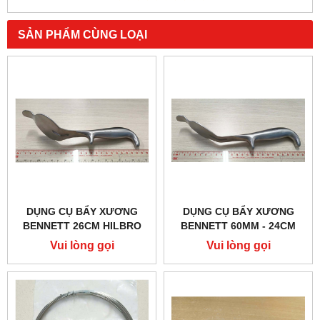
SẢN PHẨM CÙNG LOẠI
DỤNG CỤ BẨY XƯƠNG
DỤNG CỤ BẨY XƯƠNG
BENNETT 26CM HILBRO
BENNETT 60MM - 24CM
28.0712.26
HILBRO 28.0712.24
Vui lòng gọi
Vui lòng gọi