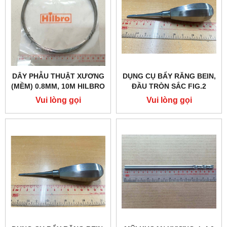
DÂY PHẪU THUẬT XƯƠNG
DỤNG CỤ BẨY RĂNG BEIN,
(MỀM) 0.8MM, 10M HILBRO
ĐẦU TRÒN SẮC FIG.2
26.0290.08
HILBRO 62.503.04
Vui lòng gọi
Vui lòng gọi