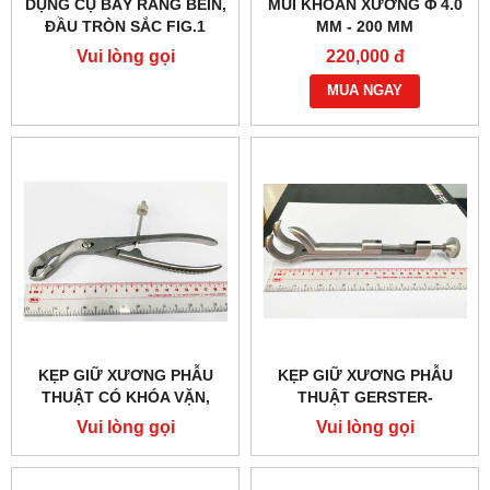
DỤNG CỤ BẨY RĂNG BEIN,
MŨI KHOAN XƯƠNG Φ 4.0
ĐẦU TRÒN SẮC FIG.1
MM - 200 MM
HILBRO 62.503.03
Vui lòng gọi
220,000 đ
MUA NGAY
KẸP GIỮ XƯƠNG PHẪU
KẸP GIỮ XƯƠNG PHẪU
THUẬT CÓ KHÓA VẶN,
THUẬT GERSTER-
19CM HILBRO 28.1090.19
LOWMANN 1X2 RĂNG,
Vui lòng gọi
Vui lòng gọi
20CM HILBRO 28.1064.20