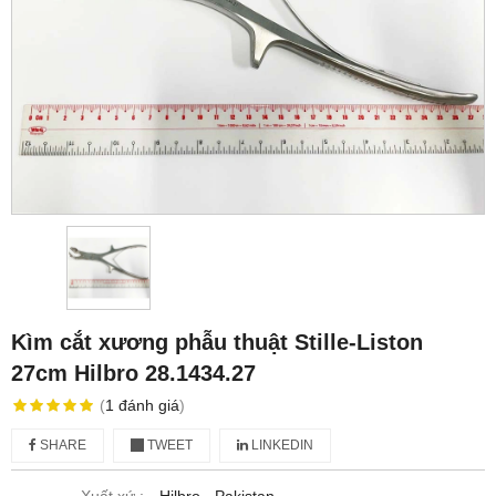
Kìm cắt xương phẫu thuật Stille-Liston
27cm Hilbro 28.1434.27
(
1
đánh giá
)
SHARE
TWEET
LINKEDIN
Xuất xứ :
Hilbro - Pakistan