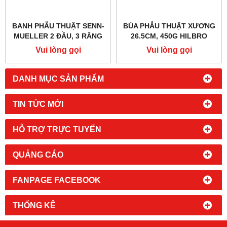
BANH PHẪU THUẬT SENN-
BÚA PHẪU THUẬT XƯƠNG
MUELLER 2 ĐẦU, 3 RĂNG
26.5CM, 450G HILBRO
TÙ 7X8.5MM, 16CM
28.0134.45
Vui lòng gọi
Vui lòng gọi
HILBRO 18.0195.16
DANH MỤC SẢN PHẨM
TIN TỨC MỚI
HỖ TRỢ TRỰC TUYẾN
QUẢNG CÁO
FANPAGE FACEBOOK
THỐNG KÊ