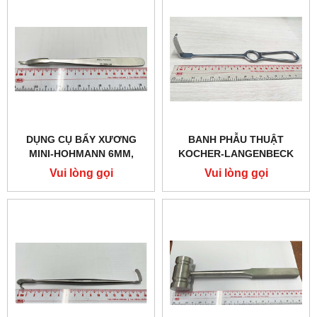
DỤNG CỤ BẨY XƯƠNG
BANH PHẪU THUẬT
MINI-HOHMANN 6MM,
KOCHER-LANGENBECK
16CM HILBRO 28.0684.06
40*11MM, 21.5CM HILBRO
Vui lòng gọi
Vui lòng gọi
18.0344.05