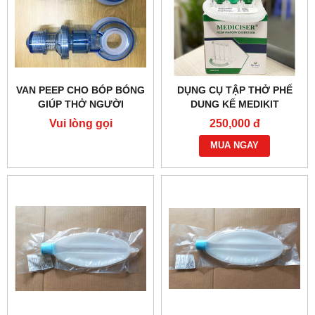
VAN PEEP CHO BÓP BÓNG
DỤNG CỤ TẬP THỞ PHẾ
GIÚP THỞ NGƯỜI
DUNG KẾ MEDIKIT
LỚN/TRẺ EM/SƠ SINH
Vui lòng gọi
250,000 đ
SILICONE TOPSTER
MUA NGAY