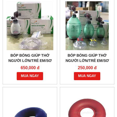
BÓP BÓNG GIÚP THỞ
BÓP BÓNG GIÚP THỞ
NGƯỜI LỚN/TRẺ EM/SƠ
NGƯỜI LỚN/TRẺ EM/SƠ
SINH SILICONE GREETMED
SINH PVC GREETMED
650,000 đ
250,000 đ
GT012-300A
GT012-300C
MUA NGAY
MUA NGAY