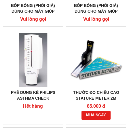
BÓP BÓNG (PHỔI GIẢ)
BÓP BÓNG (PHỔI GIẢ)
DÙNG CHO MÁY GIÚP
DÙNG CHO MÁY GIÚP
THỞ, DUNG TÍCH 2L
THỞ, DUNG TÍCH 3L
Vui lòng gọi
Vui lòng gọi
ACARE RAB-802
ACARE RAB-803
PHẾ DUNG KẾ PHILIPS
THƯỚC ĐO CHIỀU CAO
ASTHMA CHECK
STATURE METER 2M
Hết hàng
85,000 đ
MUA NGAY