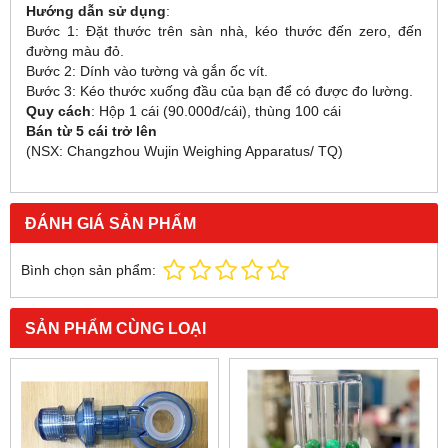
Hướng dẫn sử dụng
:
Bước 1: Đặt thước trên sàn nhà, kéo thước đến zero, đến
đường màu đỏ.
Bước 2: Dính vào tường và gắn ốc vít.
Bước 3: Kéo thước xuống đầu của bạn để có được đo lường.
Quy cách
: Hộp 1 cái (90.000đ/cái), thùng 100 cái
Bán từ 5 cái trở lên
(NSX: Changzhou Wujin Weighing Apparatus/ TQ)
ĐÁNH GIÁ SẢN PHẨM
Bình chọn sản phẩm:
SẢN PHẨM CÙNG LOẠI